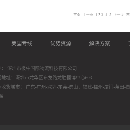
2
首页
上一页
1
3
4
5
下一页
末
美国专线
优势资源
解决方案
称： 深圳市极牛国际物流科技有限公司
司地址：深圳市龙华区布龙路龙胜恒博中心603
收货城市： 广东-广州-深圳-东莞-佛山，福建-福州-厦门-莆田-
锡