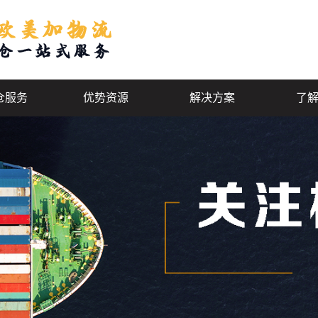
仓服务
优势资源
解决方案
了
海外仓
美国海外仓
美国海外仓
企
海外仓
加拿大海外仓
玩具运输案例
极
海外仓
德国海外仓
家具运输案例
服
运动器材案例
大件运输案例
化妆品运输