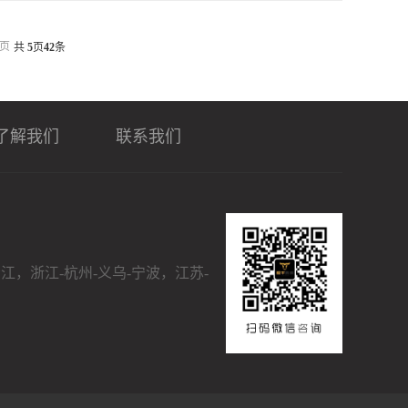
页
共
5
页
42
条
了解我们
联系我们
晋江，浙江-杭州-义乌-宁波，江苏-