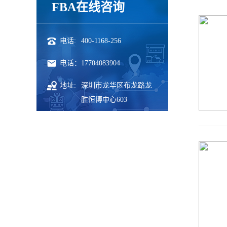
FBA在线咨询
电话:
400-1168-256
电话：
17704083904
地址:
深圳市龙华区布龙路龙
胜恒博中心603