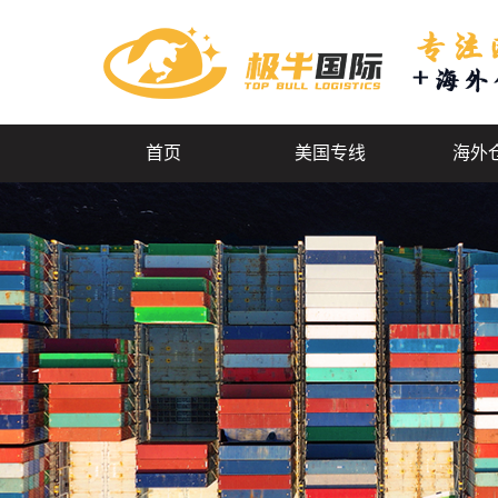
首页
美国专线
海外
电池分类
美国
极速海卡
德国
美国空派
加拿大
美国特货渠道
美国小包专线
海外仓