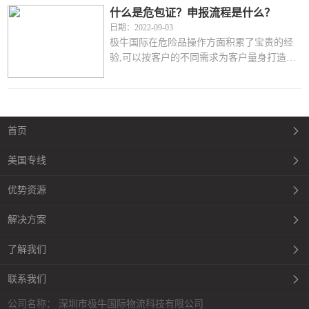
运、燃料电池空
什么是危包证？申报流程是什么？
日期：2022-09-03
极牛国际在危险品操作方面积累了宝贵的经
验,可以按客户的不同需求为客户量身打造实
惠、快捷、安全的运输方式。我们以最有效
的方式及时反馈货物信息给客户，专业的操
作流程确保
首页
美国专线
优势资源
解决方案
了解我们
联系我们
公司名称： 深圳市极牛国际物流科技有限公司